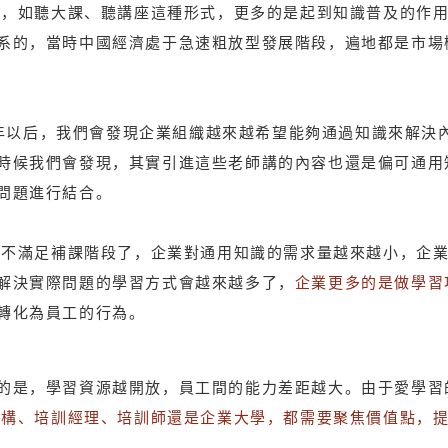
方式，如聽大課、聽講座這種形式，更多的是起到知識普及的作
系的，當時中國經濟處于急速粗放型發展階段，遍地都是市場
06年以后，我們會發現企業組織越來越希望能夠通過知識來解
時候我們會發現，其實引進這些老師講的內容也還是偏可通用
問題進行結合。
已經不滿足補課階段了，企業對通用知識的需求量越來越小，企
解決實際問題的學習方式會越來越多了，
企業更多的是做學習
轉化為員工的行為。
的是，學習資源越開放，員工間的能力差距越大。由于愛學習
訓機構、培訓經理、培訓師還是企業大學，都需要聚焦價值點，