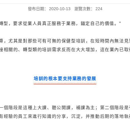
發布日期：
2020-10-13
瀏覽次數：
224
的轉型，要求從業人員真正服務于業務，錨定自己的價值。”
算，尤其是對那些可有可無的保健型培訓，在短時間內無法見
接相關的、轉型類的培訓需求反而在大大增加，這在業內已取
培訓的根本要支持業務的發展
一個階段是這種上大課、聽公開課，補課為主；第二個階段是
有經驗的員工來進行知識的分享，沉淀，并推動后期的落地執